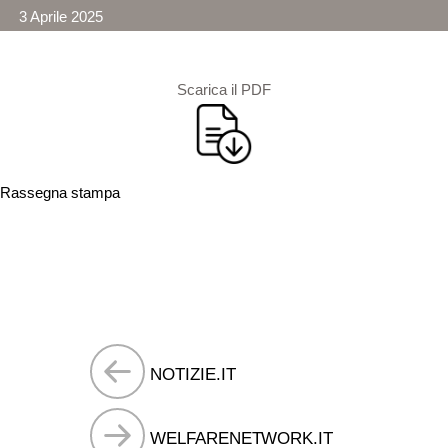
3 Aprile 2025
Scarica il PDF
Rassegna stampa
Navigazione
NOTIZIE.IT
articoli
WELFARENETWORK.IT