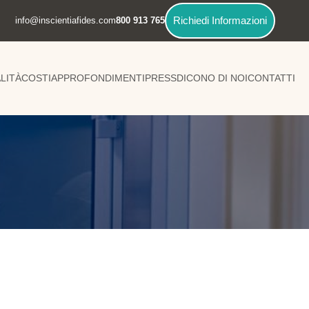
info@inscientiafides.com
800 913 765
Richiedi Informazioni
LITÀ
COSTI
APPROFONDIMENTI
PRESS
DICONO DI NOI
CONTATTI