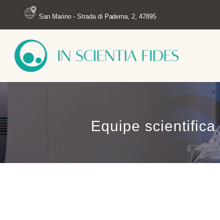
San Marino - Strada di Paderna, 2, 47895
Equipe scientifica