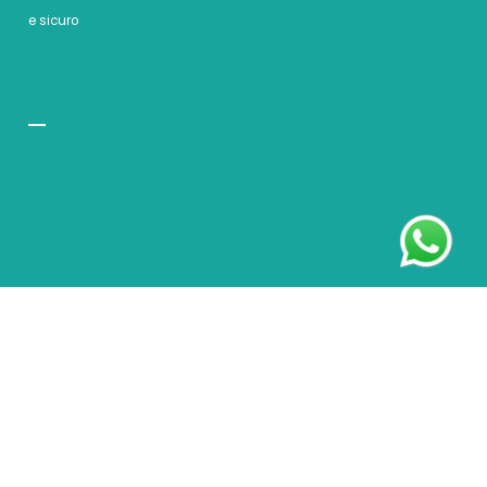
e sicuro
InscientiaFides © 2026. All
Rights Reserved.