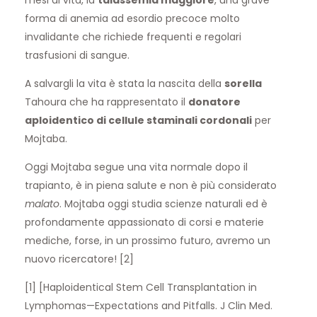
mesi di vita, la
talassemia maggiore
, una grave
forma di anemia ad esordio precoce molto
invalidante che richiede frequenti e regolari
trasfusioni di sangue.
A salvargli la vita è stata la nascita della
sorella
Tahoura che ha rappresentato il
donatore
aploidentico di cellule staminali cordonali
per
Mojtaba.
Oggi Mojtaba segue una vita normale dopo il
trapianto, è in piena salute e non è più considerato
malato
. Mojtaba oggi studia scienze naturali ed è
profondamente appassionato di corsi e materie
mediche, forse, in un prossimo futuro, avremo un
nuovo ricercatore! [2]
[1] [Haploidentical Stem Cell Transplantation in
Lymphomas—Expectations and Pitfalls. J Clin Med.