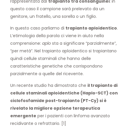
rappresentata dal
trapianto tra consanguinei
: in
questo caso il campione sarà prelevato da un
genitore, un fratello, una sorella o un figlio.
In questo caso parliamo di
trapianto aploidentico
.
L’etimologia della parola ci viene in aiuto nella
comprensione:
aplo
sta a significare “parzialmente”,
“per metà”. Nel trapianto aploidentico si trapiantano
quindi cellule staminali che hanno delle
caratteristiche genetiche che corrispondono
parzialmente a quelle del ricevente.
Un recente studio ha dimostrato che
il trapianto di
cellule staminali aploidentiche (Haplo-SCT) con
ciclofosfamide post-trapianto (PT-Cy) si è
rivelato la migliore opzione terapeutica
emergente
per i pazienti con linfoma avanzato
recidivante o refrattario. [1]