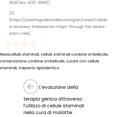
2020 Nov; 9(11): 3589)]
[2]
[https://parentsguidecordblood.org/en/news/mojtab
a-recovery-thalassemia-major-through-his-sisters-
stem-cells]
News
cellule staminali
,
cellule staminali cordone ombelicale
,
conservazione cordone ombelicale
,
curare con cellule
staminali
,
trapianto aploidentico
L’evoluzione della
terapia genica attraverso
l’utilizzo di cellule staminali
nella cura di malattie