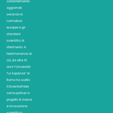
costantemente
aggiornati
secondo le
normative
europee e gli
standard
scientifici di
riferimento. A
testimonianza di
ciò, da oltre 10
anni l’Università
“La Sapienza” di
Roma ha scelto
InScientiaFides
come partner in
progetti di ricerca
e innovazione
scientifica.