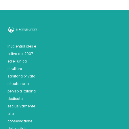
InScientiaFides è
attiva dal 2007
ed è l'unica
struttura
sanitaria privata
situata nella
penisola italiana
dedicata
esclusivamente
alla
conservazione
delle cellule