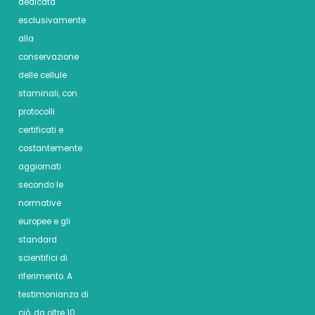
dedicata
esclusivamente
alla
conservazione
delle cellule
staminali, con
protocolli
certificati e
costantemente
aggiornati
secondo le
normative
europee e gli
standard
scientifici di
riferimento. A
testimonianza di
ciò, da oltre 10