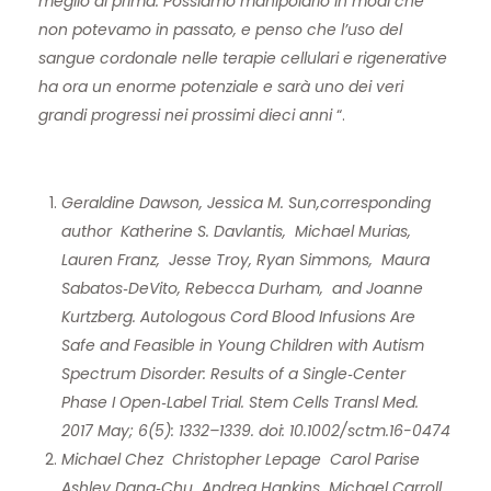
meglio di prima. Possiamo manipolarlo in modi che
non potevamo in passato, e penso che l’uso del
sangue cordonale nelle terapie cellulari e rigenerative
ha ora un enorme potenziale e sarà uno dei veri
grandi progressi nei prossimi dieci anni
“.
Geraldine Dawson, Jessica M. Sun,corresponding
author Katherine S. Davlantis, Michael Murias,
Lauren Franz, Jesse Troy, Ryan Simmons, Maura
Sabatos‐DeVito, Rebecca Durham, and Joanne
Kurtzberg. Autologous Cord Blood Infusions Are
Safe and Feasible in Young Children with Autism
Spectrum Disorder: Results of a Single‐Center
Phase I Open‐Label Trial. Stem Cells Transl Med.
2017 May; 6(5): 1332–1339.
doi: 10.1002/sctm.16-0474
Michael Chez Christopher Lepage Carol Parise
Ashley Dang‐Chu Andrea Hankins Michael Carroll.