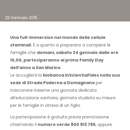
23 Gennaio 2015
Una full-immersion nel mondo delle cellule
staminali
. È a quanto si preparano a compiere le
famiglie che
domani, sabato 24 gennaio dalle ore
10,00, parteciperanno al primo Family Day
dell’anno a San Marino
.
Le accoglierà la
biobanca InScientiaFides nella sua
sede di Strada Paderna a Domagnano
per
trascorrere insieme una giornata dedicata
all’educazione sanitaria, giornata studiata su misura
per le famiglie in attesa di un figlio.
La partecipazione è gratuita previa prenotazione
chiamando il
numero verde 800 913 765
, oppure