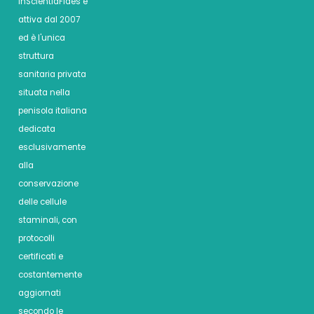
InScientiaFides è
attiva dal 2007
ed è l'unica
struttura
sanitaria privata
situata nella
penisola italiana
dedicata
esclusivamente
alla
conservazione
delle cellule
staminali, con
protocolli
certificati e
costantemente
aggiornati
secondo le