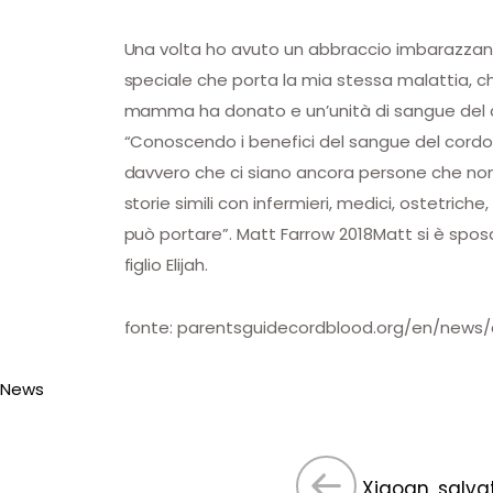
Una volta ho avuto un abbraccio imbarazzan
speciale che porta la mia stessa malattia, ch
mamma ha donato e un’unità di sangue del co
“Conoscendo i benefici del sangue del cordo
davvero che ci siano ancora persone che non
storie simili con infermieri, medici, ostetrich
può portare”. Matt Farrow 2018Matt si è spos
figlio Elijah.
fonte: parentsguidecordblood.org/en/news
News
Xiaoan, salva