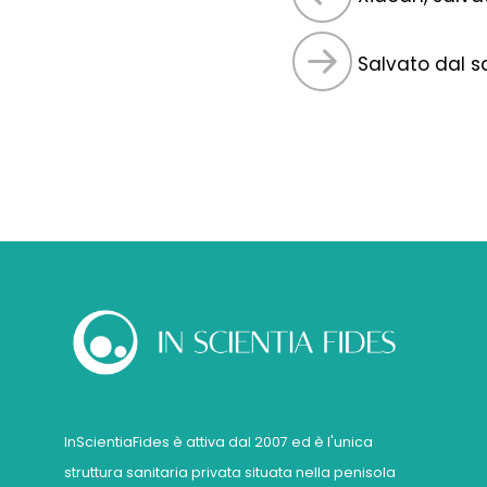
Salvato dal s
InScientiaFides è attiva dal 2007 ed è l'unica
struttura sanitaria privata situata nella penisola