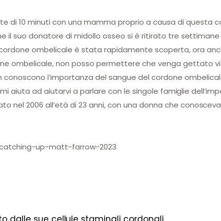
te di 10 minuti con una mamma proprio a causa di questa 
e il suo donatore di midollo osseo si è ritirato tre settiman
rdone ombelicale è stata rapidamente scoperta, ora anche 
ne ombelicale, non posso permettere che venga gettato via 
 conoscono l’importanza del sangue del cordone ombelicale. 
e, mi aiuta ad aiutarvi a parlare con le singole famiglie dell’
ato nel 2006 all’età di 23 anni, con una donna che conosceva
/catching-up-matt-farrow-2023
to dalle sue cellule staminali cordonali