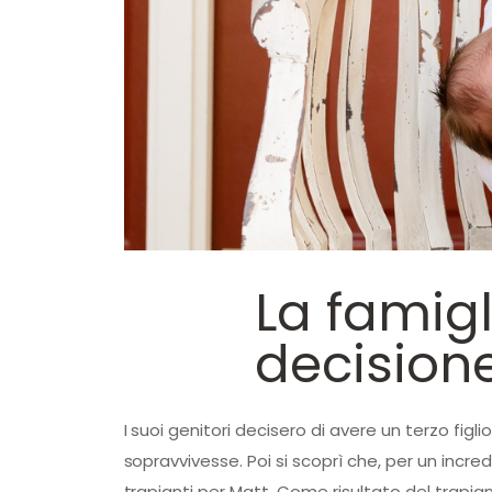
La famigl
decisione 
I suoi genitori decisero di avere un terzo fi
sopravvivesse. Poi si scoprì che, per un incre
trapianti per Matt. Come risultato del trapiant