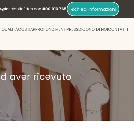
Richiedi Informazioni
fo@inscientiafides.com
800 913 765
E QUALITÀ
COSTI
APPROFONDIMENTI
PRESS
DICONO DI NOI
CONTATTI
d aver ricevuto