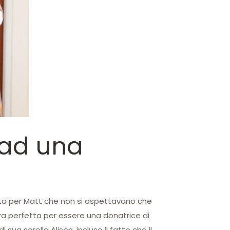
e ad una
austa per Matt che non si aspettavano che
 era perfetta per essere una donatrice di
ua sorella Alison, incluso il fatto che il