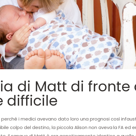
ia di Matt di front
difficile
glio perché i medici avevano dato loro una prognosi così inf
dibile colpo del destino, la piccola Alison non aveva la FA ed
o, il sangue di Matt è ora geneticamente identico a quello di s