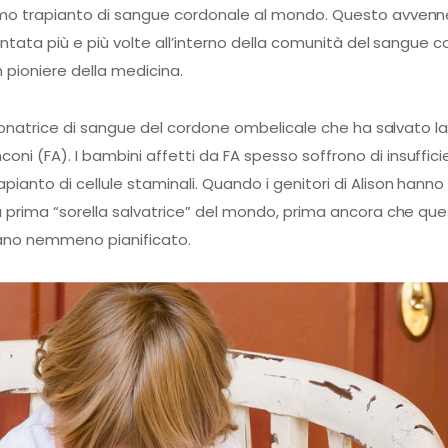
rimo trapianto di sangue cordonale al mondo. Questo avvenne
ontata più e più volte all’interno della comunità del sangue co
n pioniere della medicina.
a donatrice di sangue del cordone ombelicale che ha salvato l
i (FA). I bambini affetti da FA spesso soffrono di insuffici
ianto di cellule staminali. Quando i genitori di Alison hann
a prima “sorella salvatrice” del mondo, prima ancora che que
evano nemmeno pianificato.