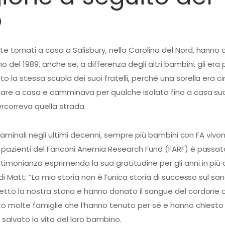
o
 tornati a casa a Salisbury, nella Carolina del Nord, hanno 
no del 1989, anche se, a differenza degli altri bambini, gli er
la stessa scuola dei suoi fratelli, perché una sorella era cin
rnare a casa e camminava per qualche isolato fino a casa su
rcorreva quella strada.
staminali negli ultimi decenni, sempre più bambini con FA vivono
i pazienti del Fanconi Anemia Research Fund (FARF) è passato
imonianza esprimendo la sua gratitudine per gli anni in più 
di Matt: “La mia storia non è l’unica storia di successo sul 
tto la nostra storia e hanno donato il sangue del cordone om
ato molte famiglie che l’hanno tenuto per sé e hanno chiesto 
 salvato la vita del loro bambino.