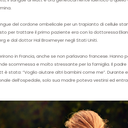
mina.
sangue del cordone ombelicale per un trapianto di cellule sta
to per trattare il primo paziente era con la dottoressa Eliane
 e dal dottor Hal Broxmeyer negli Stati Uniti.
asferirono in Francia, anche se non parlavano francese. Hanno p
nde scommessa e molto stressante per la famiglia. Il padre d
att è stata: “Voglio aiutare altri bambini come me”. Durante 
sonale dell’ospedale, solo sua madre poteva vestirsi ed entrare