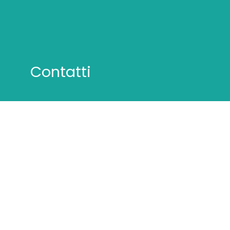
Contatti
San Marino
Strada di Paderna, 2, 47895
info@inscientiafides.com
800 913 765