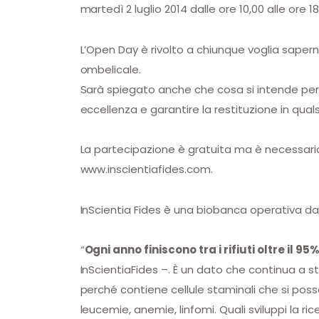
martedì 2 luglio 2014 dalle ore 10,00 alle ore 
L’Open Day è rivolto a chiunque voglia saperne 
ombelicale
.
Sarà spiegato anche che cosa si intende per ‘
eccellenza e garantire la restituzione in qua
La partecipazione è gratuita ma è necessaria
www.inscientiafides.com.
InScientia Fides è una
biobanca
operativa dal
“
Ogni anno finiscono tra i rifiuti oltre il 9
InScientiaFides –. È un dato che continua a 
perché contiene cellule staminali che si poss
leucemie, anemie, linfomi. Quali sviluppi la 