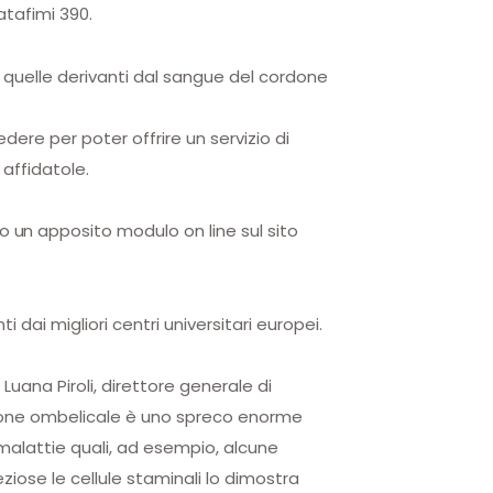
atafimi 390.
re quelle derivanti dal sangue del
cordone
ere per poter offrire un servizio di
 affidatole.
 un apposito modulo on line sul sito
dai migliori centri universitari europei.
a
Luana Piroli
, direttore generale di
ordone ombelicale è uno spreco enorme
 malattie quali, ad esempio, alcune
ziose le cellule staminali lo dimostra