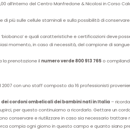
18,00 all’interno del Centro Manfredone & Nicolosi in Corso Cal
di più sulle cellule staminali e sulla possibilità di conserva
biobanca’ e quali caratteristiche e certificazioni deve possed
lsiasi momento, in caso di necessità, del campione di sangue
 la prenotazione il
numero verde 800 913 765
o compilando
 2007 con uno staff composto da 16 professionisti provenienti 
5% dei cordoni ombelicali dei bambini nati in Italia
– ricord
stupirci, per questo continuiamo a ricordarlo. Gettare un c
ono conservare e riutilizzare in caso sia necessario trattare
ricerca compia ogni giorno in questo campo e quanto siano pre