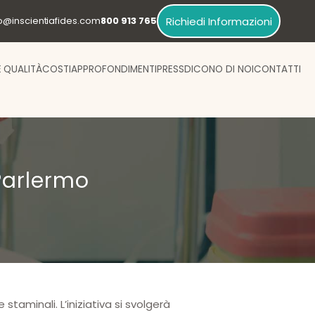
Richiedi Informazioni
fo@inscientiafides.com
800 913 765
E QUALITÀ
COSTI
APPROFONDIMENTI
PRESS
DICONO DI NOI
CONTATTI
 Parlermo
le staminali
. L’iniziativa si svolgerà