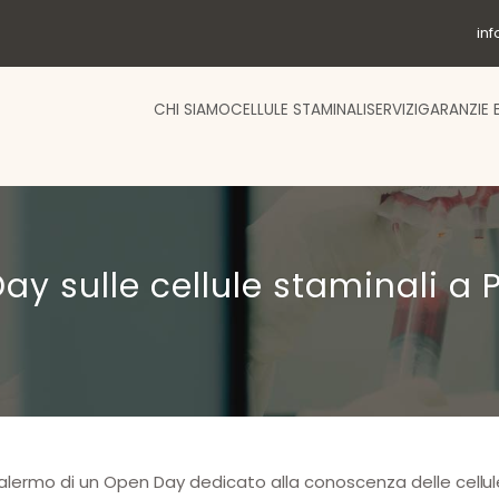
in
CHI SIAMO
CELLULE STAMINALI
SERVIZI
GARANZIE 
 Day sulle cellule staminali a
Palermo di un Open Day dedicato alla conoscenza delle
cellu