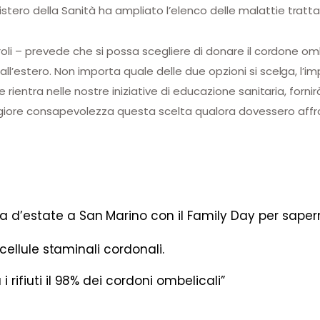
ero della Sanità ha ampliato l’elenco delle malattie trattabi
roli – prevede che si possa scegliere di donare il cordone om
ll’estero. Non importa quale delle due opzioni si scelga, l’im
e rientra nelle nostre iniziative di educazione sanitaria, forni
iore consapevolezza questa scelta qualora dovessero affro
a d’estate a San Marino con il Family Day per sapern
ellule staminali cordonali.
 i rifiuti il 98% dei cordoni ombelicali”