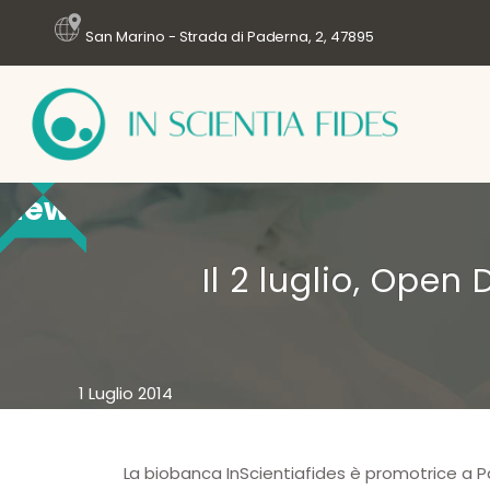
San Marino - Strada di Paderna, 2, 47895
News
Il 2 luglio, Open
1 Luglio 2014
La biobanca InScientiafides è promotrice a 