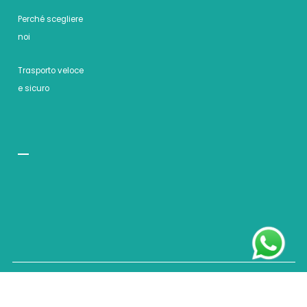
Perché scegliere
noi
Trasporto veloce
e sicuro
InscientiaFides © 2026. All