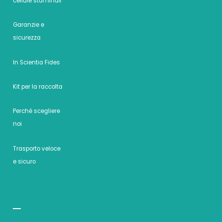
cellule staminali
Garanzie e
sicurezza
In Scientia Fides
Kit per la raccolta
Perché scegliere
noi
Trasporto veloce
e sicuro