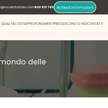
Richiedi Informazioni
fo@inscientiafides.com
800 913 765
E QUALITÀ
COSTI
APPROFONDIMENTI
PRESS
DICONO DI NOI
CONTATTI
 mondo delle