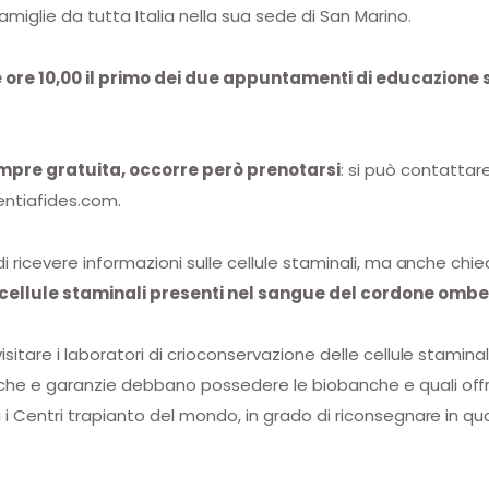
miglie da tutta Italia nella sua sede di San Marino.
 ore 10,00 il primo dei due appuntamenti di educazione s
empre gratuita, occorre però prenotarsi
: si può contattar
ientiafides.com.
 di ricevere informazioni sulle cellule staminali, ma anche ch
cellule staminali presenti nel sangue del cordone ombe
sitare i laboratori di crioconservazione delle cellule staminali 
che e garanzie debbano possedere le biobanche e quali offre 
i i Centri trapianto del mondo, in grado di riconsegnare in qu