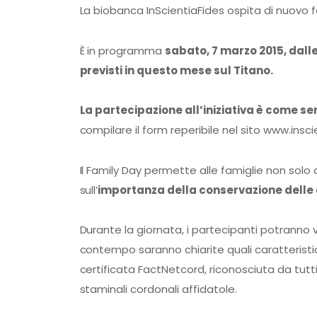
La biobanca InScientiaFides ospita di nuovo fa
È in programma
sabato, 7 marzo 2015, dalle
previsti in questo mese sul Titano.
La partecipazione all’iniziativa è come s
compilare il form reperibile nel sito www.insc
Il Family Day permette alle famiglie non solo
sull’
importanza della conservazione delle 
Durante la giornata, i partecipanti potranno vi
contempo saranno chiarite quali caratteristi
certificata FactNetcord, riconosciuta da tutt
staminali cordonali affidatole.