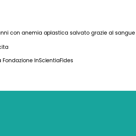
anni con anemia aplastica salvato grazie al sangu
cita
 Fondazione InScientiaFides