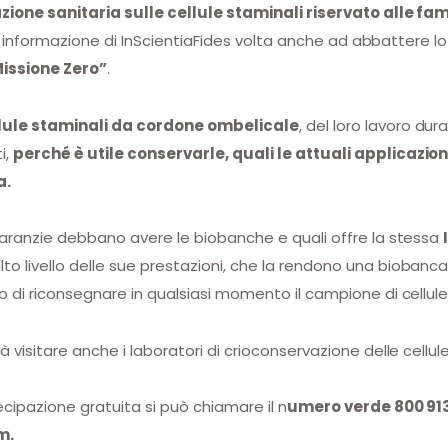
zione sanitaria sulle cellule staminali riservato alle fam
e e informazione di InScientiaFides volta anche ad abbattere lo
Missione Zero”
.
lule staminali da cordone ombelicale
, del loro lavoro dur
i,
perché è utile conservarle, quali le attuali applicazion
a.
 garanzie debbano avere le biobanche e quali offre la stessa
alto livello delle sue prestazioni, che la rendono una biobanca
o di riconsegnare in qualsiasi momento il campione di cellule
 visitare anche i laboratori di crioconservazione delle cellule
ecipazione gratuita si può chiamare il n
umero verde 800 913
m.