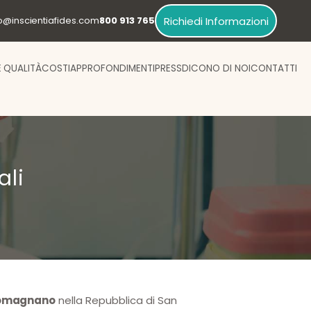
Richiedi Informazioni
fo@inscientiafides.com
800 913 765
E QUALITÀ
COSTI
APPROFONDIMENTI
PRESS
DICONO DI NOI
CONTATTI
ali
 Domagnano
nella Repubblica di San