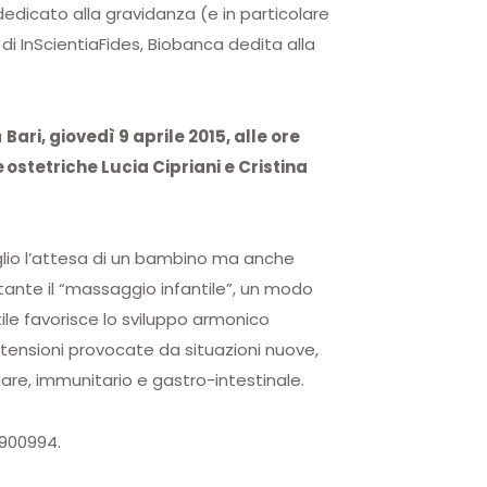
 dedicato alla gravidanza (e in particolare
 di InScientiaFides
, Biobanca dedita alla
a
Bari, giovedì 9 aprile 2015, alle ore
e ostetriche Lucia Cipriani e Cristina
meglio l’attesa di un bambino ma anche
tante il “massaggio infantile”, un modo
tile favorisce lo sviluppo armonico
 tensioni provocate da situazioni nuove,
olare, immunitario e gastro-intestinale.
/900994.