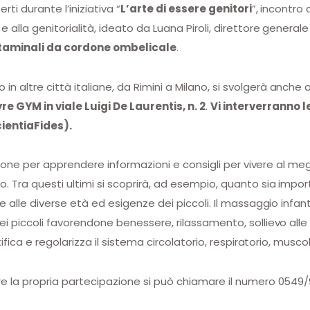
rti durante l’iniziativa “
L’arte di essere genitori
”, incontro
e alla genitorialità, ideato da
Luana Piroli, direttore generale
staminali da cordone ombelicale
.
altre città italiane, da Rimini a Milano, si svolgerà anche 
e GYM in viale Luigi De Laurentis, n. 2
.
Vi interverranno l
cientiaFides).
casione per apprendere informazioni e consigli per vivere al 
. Tra questi ultimi si scoprirà, ad esempio, quanto sia impor
e alle diverse età ed esigenze dei piccoli. Il massaggio infan
ei piccoli favorendone benessere, rilassamento, sollievo alle
tifica e regolarizza il sistema circolatorio, respiratorio, musc
re la propria partecipazione si può chiamare il numero 0549