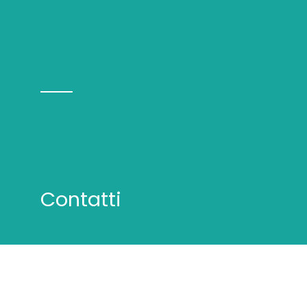
Contatti
San Marino
Strada di Paderna, 2, 47895
info@inscientiafides.com