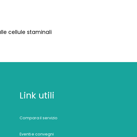
lle cellule staminali
Link utili
Compara il servizio
Eventi e convegni