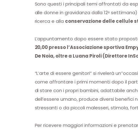
Sono questi i principali temi affrontati da espe
alle donne in gravidanza dalla 12ᵃ settimana) 
ricerca e alla
conservazione delle cellule 
L’appuntamento dopo essere stato proposto in 
20,00 presso l’Associazione sportiva Empyr
De Noia, oltre a Luana Piroli (Direttore InS
“L’arte di essere genitori” si rivelerà un’’oc
come affrontare i primi momenti dopo il parto
di stare con i propri bambini, adattabile anch
dell’essere umano, produce diversi benefici n
stressanti o da piccoli malesseri, stimola, for
Per ricevere maggiori informazioni e prenota