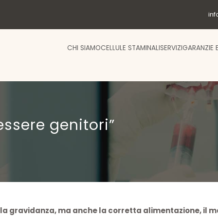
in
CHI SIAMO
CELLULE STAMINALI
SERVIZI
GARANZIE 
 essere genitori”
la gravidanza, ma anche la corretta alimentazione, il ma