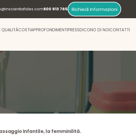
Richiedi Informazioni
fo@inscientiafides.com
800 913 765
E QUALITÀ
COSTI
APPROFONDIMENTI
PRESS
DICONO DI NOI
CONTATTI
ssaggio infantile, la femminilità.