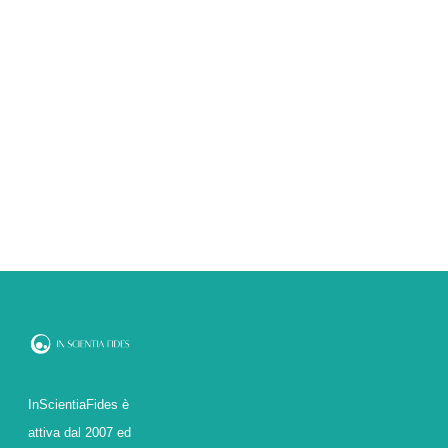
articoli
InScientiaFides è
attiva dal 2007 ed