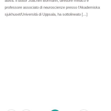
attiva. Il dottor Joachim Bormann, direttore medico e
professore associato di neuroscienze presso l’Akademiska
sjukhuset/Università di Uppsala, ha sottolineato […]